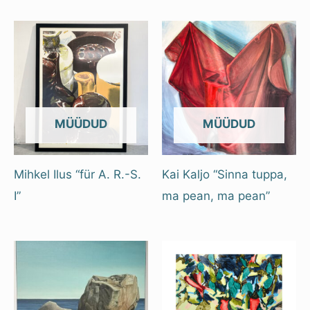
OUT OF STOCK
OUT OF STOCK
Mihkel Ilus “für A. R.-S.
Kai Kaljo “Sinna tuppa,
I”
ma pean, ma pean”