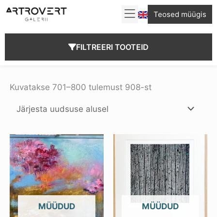
Skip
Teosed müügis
to
content
FILTREERI TOOTEID
Sorditud
uusimate
Kuvatakse 701–800 tulemust 908-st
järgi
OUT OF STOCK
OUT OF STOCK