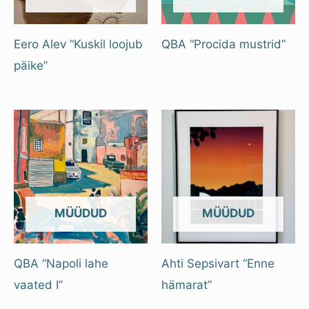
Eero Alev “Kuskil loojub
QBA “Procida mustrid”
päike”
OUT OF STOCK
OUT OF STOCK
QBA “Napoli lahe
Ahti Sepsivart “Enne
vaated I”
hämarat”