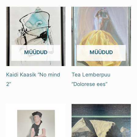
OUT OF STOCK
OUT OF STOCK
Kaidi Kaasik “No mind
Tea Lemberpuu
2”
“Dolorese ees”