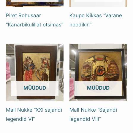
Piret Rohusaar
Kaupo Kikkas “Varane
“Kanarbikulillat otsimas”
noodikiri”
OUT OF STOCK
OUT OF STOCK
Mall Nukke “XXI sajandi
Mall Nukke “Sajandi
legendid VI”
legendid VIII”