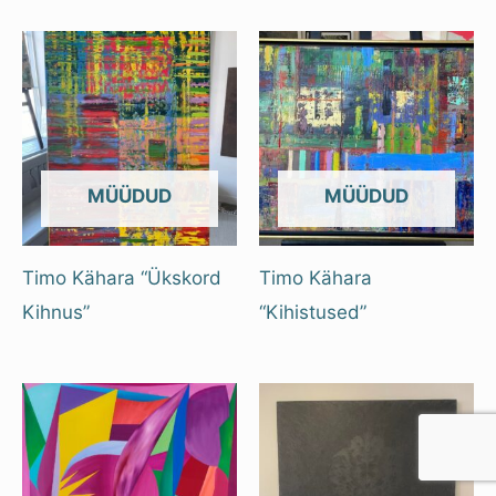
OUT OF STOCK
OUT OF STOCK
Timo Kähara “Ükskord
Timo Kähara
Kihnus”
“Kihistused”