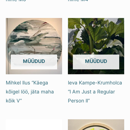
OUT OF STOCK
OUT OF STOCK
Mihkel Ilus “Käega
Ieva Kampe-Krumholca
kõigel löö, jäta maha
“I Am Just a Regular
kõik V”
Person II”