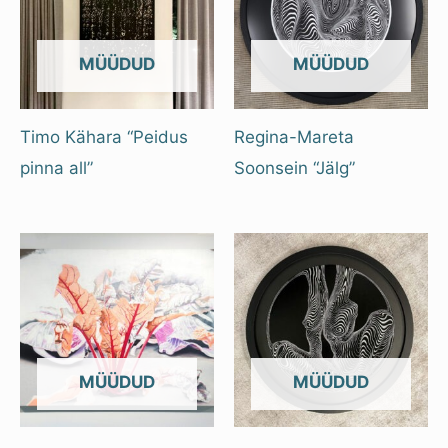
OUT OF STOCK
OUT OF STOCK
Timo Kähara “Peidus
Regina-Mareta
pinna all”
Soonsein “Jälg”
OUT OF STOCK
OUT OF STOCK