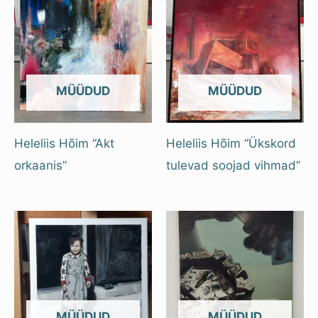
OUT OF STOCK
OUT OF STOCK
Heleliis Hõim “Akt
Heleliis Hõim “Ükskord
orkaanis”
tulevad soojad vihmad”
OUT OF STOCK
OUT OF STOCK