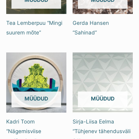
OUT OF STOCK
OUT OF STOCK
Tea Lemberpuu “Mingi
Gerda Hansen
suurem mõte”
“Sahinad”
OUT OF STOCK
OUT OF STOCK
Kadri Toom
Sirja-Liisa Eelma
“Nägemisviise
“Tühjenev tähendusväli