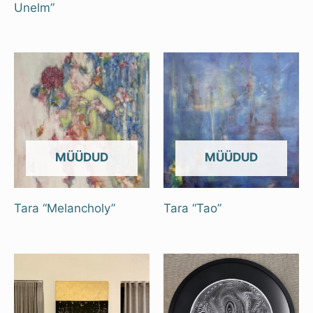
Unelm”
OUT OF STOCK
OUT OF STOCK
Tara “Melancholy”
Tara “Tao”