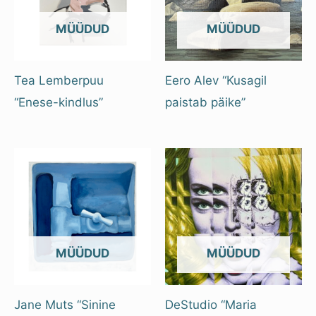
OUT OF STOCK
OUT OF STOCK
Tea Lemberpuu
Eero Alev “Kusagil
“Enese-kindlus”
paistab päike”
OUT OF STOCK
OUT OF STOCK
Jane Muts “Sinine
DeStudio “Maria