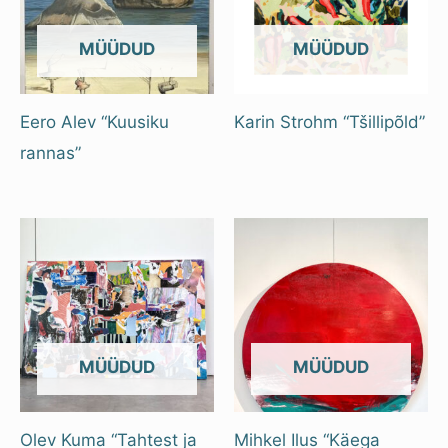
OUT OF STOCK
OUT OF STOCK
Eero Alev “Kuusiku
Karin Strohm “Tšillipõld”
rannas”
OUT OF STOCK
OUT OF STOCK
Olev Kuma “Tahtest ja
Mihkel Ilus “Käega