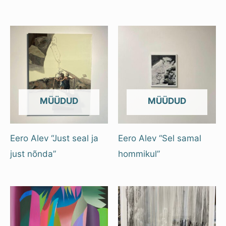
OUT OF STOCK
OUT OF STOCK
Eero Alev “Just seal ja
Eero Alev “Sel samal
just nõnda”
hommikul”