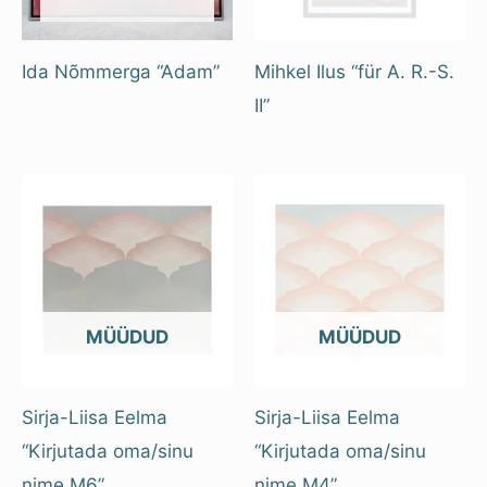
Ida Nõmmerga “Adam”
Mihkel Ilus “für A. R.-S.
II”
OUT OF STOCK
OUT OF STOCK
Sirja-Liisa Eelma
Sirja-Liisa Eelma
“Kirjutada oma/sinu
“Kirjutada oma/sinu
nime M6”
nime M4”