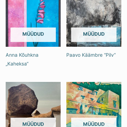
OUT OF STOCK
OUT OF STOCK
Anna Kõuhkna
Paavo Käämbre “Pilv”
„Kaheksa“
OUT OF STOCK
OUT OF STOCK