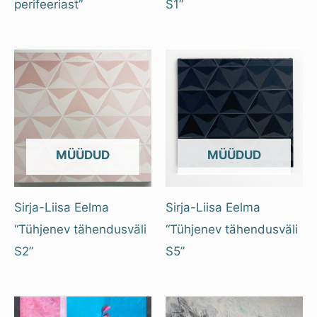
perifeeriast”
S1”
OUT OF STOCK
OUT OF STOCK
Sirja-Liisa Eelma
Sirja-Liisa Eelma
“Tühjenev tähendusväli
“Tühjenev tähendusväli
S2”
S5”