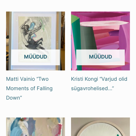
OUT OF STOCK
OUT OF STOCK
Matti Vainio “Two
Kristi Kongi “Varjud olid
Moments of Falling
sügavrohelised…”
Down”