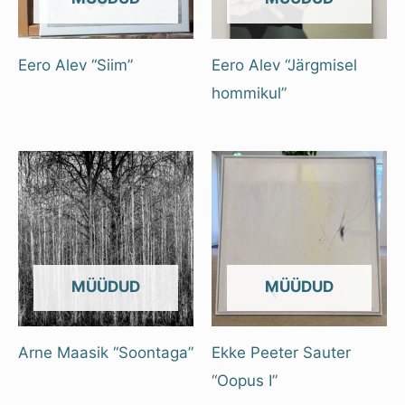
Eero Alev “Siim”
Eero Alev “Järgmisel
hommikul”
OUT OF STOCK
OUT OF STOCK
Arne Maasik “Soontaga”
Ekke Peeter Sauter
“Oopus I”