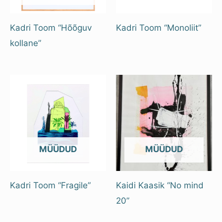
Kadri Toom “Hõõguv
Kadri Toom “Monoliit”
kollane”
OUT OF STOCK
OUT OF STOCK
Kadri Toom “Fragile”
Kaidi Kaasik “No mind
20”