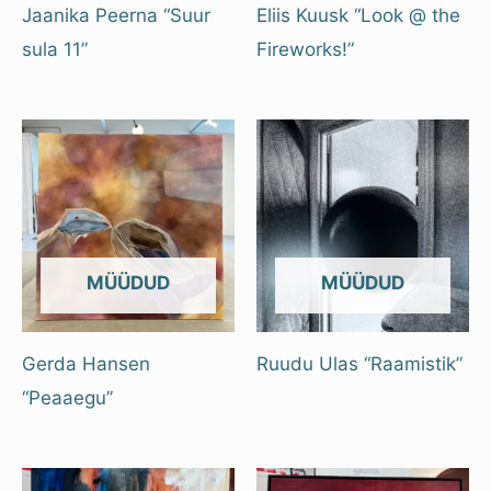
Jaanika Peerna “Suur
Eliis Kuusk “Look @ the
sula 11”
Fireworks!”
OUT OF STOCK
OUT OF STOCK
Gerda Hansen
Ruudu Ulas “Raamistik”
“Peaaegu”