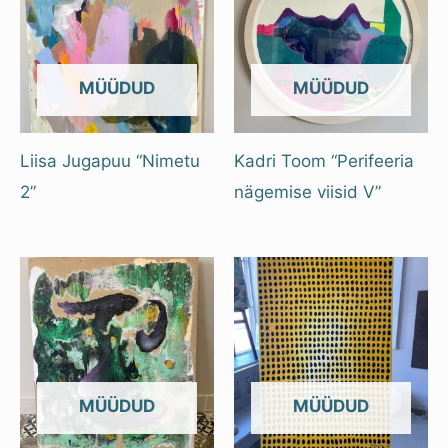
OUT OF STOCK
OUT OF STOCK
Liisa Jugapuu “Nimetu
Kadri Toom “Perifeeria
2”
nägemise viisid V”
OUT OF STOCK
OUT OF STOCK