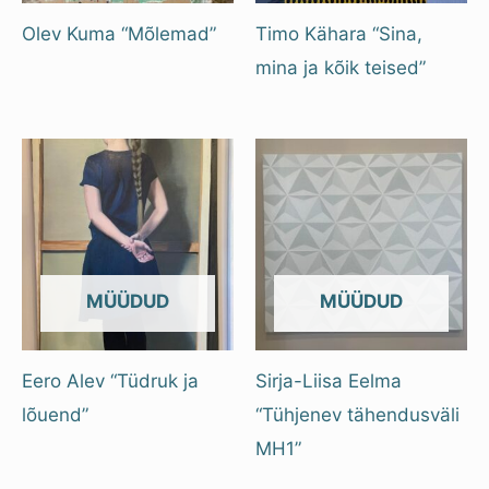
Olev Kuma “Mõlemad”
Timo Kähara “Sina,
mina ja kõik teised”
OUT OF STOCK
OUT OF STOCK
Eero Alev “Tüdruk ja
Sirja-Liisa Eelma
lõuend”
“Tühjenev tähendusväli
MH1”