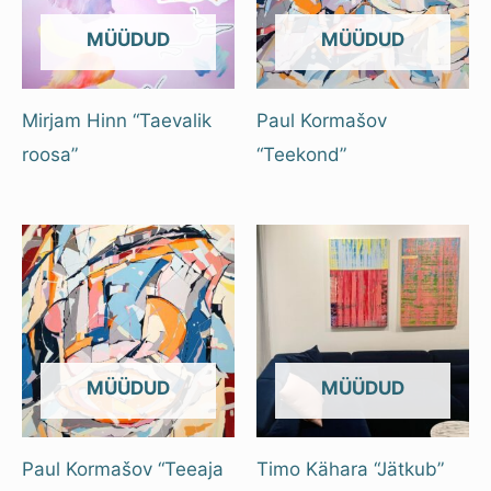
OUT OF STOCK
OUT OF STOCK
Mirjam Hinn “Taevalik
Paul Kormašov
roosa”
“Teekond”
OUT OF STOCK
OUT OF STOCK
Paul Kormašov “Teeaja
Timo Kähara “Jätkub”