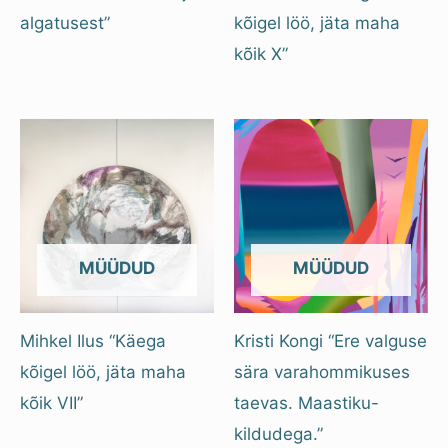
algatusest”
kõigel löö, jäta maha
kõik X”
OUT OF STOCK
OUT OF STOCK
Mihkel Ilus “Käega
Kristi Kongi “Ere valguse
kõigel löö, jäta maha
sära varahommikuses
kõik VII”
taevas. Maastiku-
kildudega.”