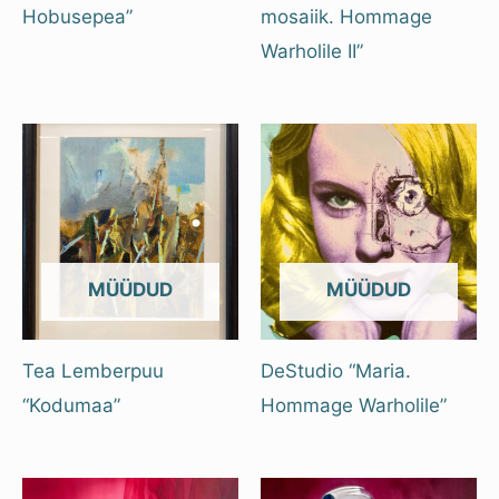
Hobusepea”
mosaiik. Hommage
Warholile II”
OUT OF STOCK
OUT OF STOCK
Tea Lemberpuu
DeStudio “Maria.
“Kodumaa”
Hommage Warholile”