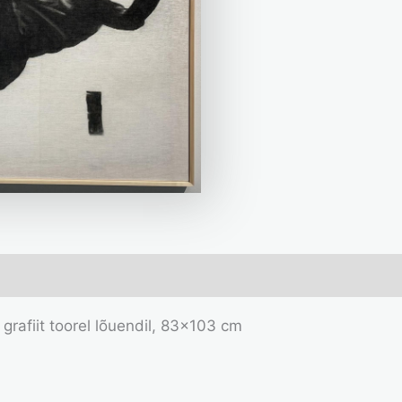
grafiit toorel lõuendil, 83×103 cm