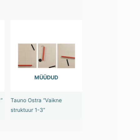
OUT OF STOCK
”
Tauno Ostra “Vaikne
struktuur 1-3”