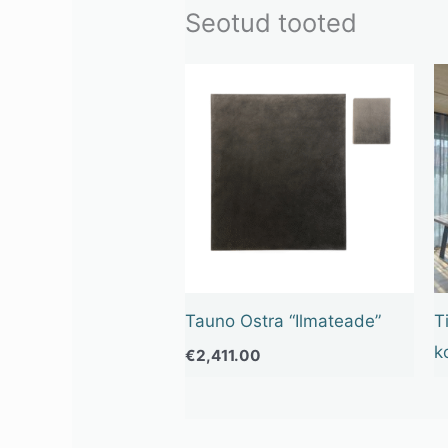
Seotud tooted
Tauno Ostra “Ilmateade”
T
k
€
2,411.00