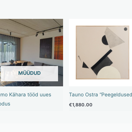
OUT OF STOCK
imo Kähara tööd uues
Tauno Ostra “Peegeldused
odus
€
1,880.00