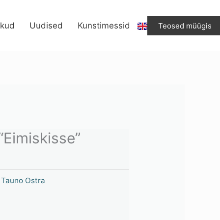
ikud
Uudised
Kunstimessid
Teosed müügis
“Eimiskisse”
,
Tauno Ostra