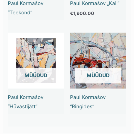
Paul Kormašov
Paul Kormašov „Kail“
“Teekond”
€
1,900.00
OUT OF STOCK
OUT OF STOCK
Paul Kormašov
Paul Kormašov
“Hüvastijätt”
“Ringides”