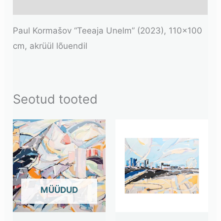
Lisainfo
Paul Kormašov “Teeaja Unelm” (2023), 110×100
cm, akrüül lõuendil
Seotud tooted
OUT OF STOCK