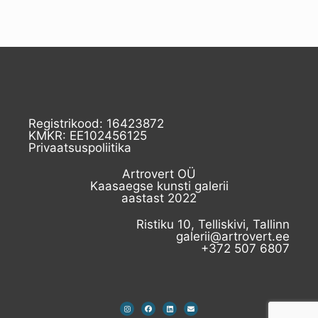
Registrikood: 16423872
KMKR: EE102456125
Privaatsuspoliitika
Artrovert OÜ
Kaasaegse kunsti galerii
aastast 2022
Ristiku 10, Telliskivi, Tallinn
galerii@artrovert.ee
+372 507 6807​
I
F
L
E
n
a
i
n
s
c
n
v
t
e
k
e