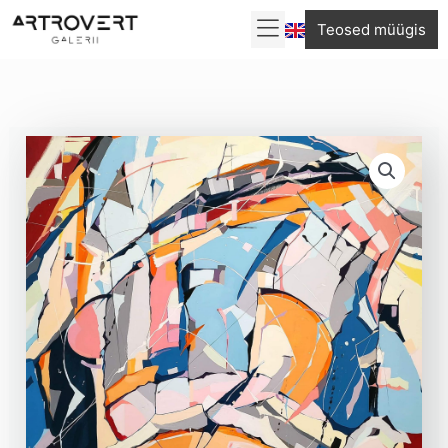
Skip
Teosed müügis
to
content