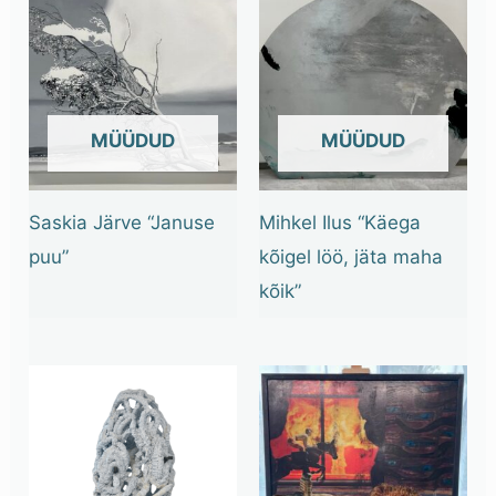
OUT OF STOCK
OUT OF STOCK
Saskia Järve “Januse
Mihkel Ilus “Käega
puu”
kõigel löö, jäta maha
kõik”