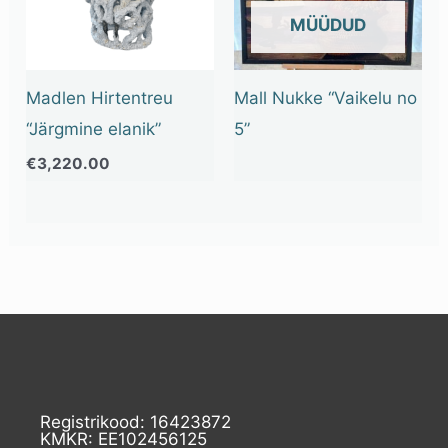
OUT OF STOCK
Madlen Hirtentreu
Mall Nukke “Vaikelu no
“Järgmine elanik”
5”
€
3,220.00
Registrikood: 16423872
KMKR: EE102456125