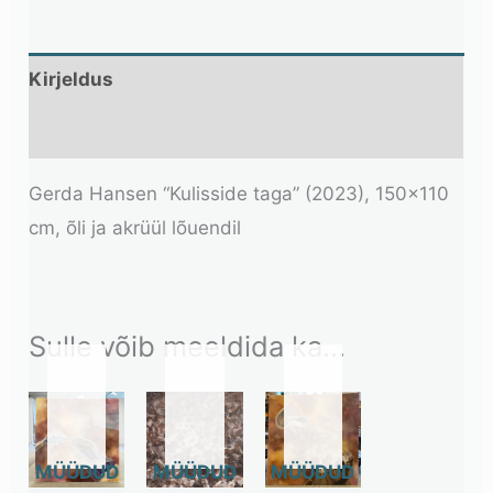
Kirjeldus
Lisainfo
Gerda Hansen “Kulisside taga” (2023), 150×110
cm, õli ja akrüül lõuendil
Sulle võib meeldida ka…
OUT
OUT
OUT
OF
OF
OF
STOCK
STOCK
STOCK