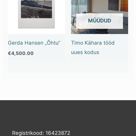
OUT OF STOCK
Gerda Hansen „Õhtu“
Timo Kähara tööd
uues kodus
€
4,500.00
Registrikood: 16423872