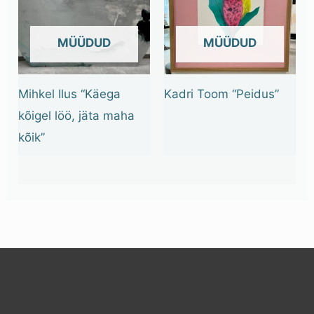
OUT OF STOCK
OUT OF STOCK
Mihkel Ilus “Käega
Kadri Toom “Peidus”
kõigel löö, jäta maha
kõik”