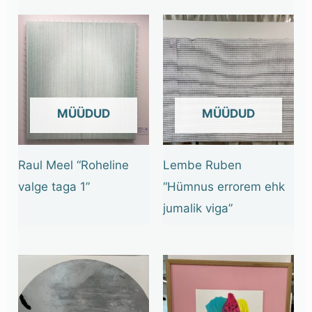
OUT OF STOCK
OUT OF STOCK
Raul Meel “Roheline
Lembe Ruben
valge taga 1”
“Hümnus errorem ehk
jumalik viga”