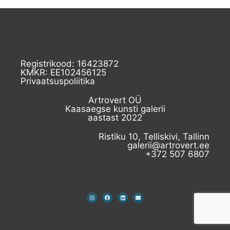
Registrikood: 16423872
KMKR: EE102456125
Privaatsuspoliitika
Artrovert OÜ
Kaasaegse kunsti galerii
aastast 2022
Ristiku 10, Telliskivi, Tallinn
galerii@artrovert.ee
+372 507 6807​
I
F
L
E
n
a
i
n
s
c
n
v
t
e
k
e
a
b
e
l
g
o
d
o
r
o
i
p
a
k
n
e
m