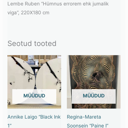
Lembe Ruben “Hümnus errorem ehk jumalik
viga”, 220X180 cm
Seotud tooted
OUT OF STOCK
OUT OF STOCK
Annike Laigo “Black Ink
Regina-Mareta
1”
Soonsein “Paine I”