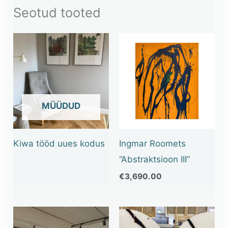
Seotud tooted
OUT OF STOCK
Kiwa tööd uues kodus
Ingmar Roomets
“Abstraktsioon III”
€
3,690.00