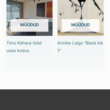
OUT OF STOCK
OUT OF STOCK
Timo Kähara tööd
Annike Laigo “Black Ink
uues kodus
1”