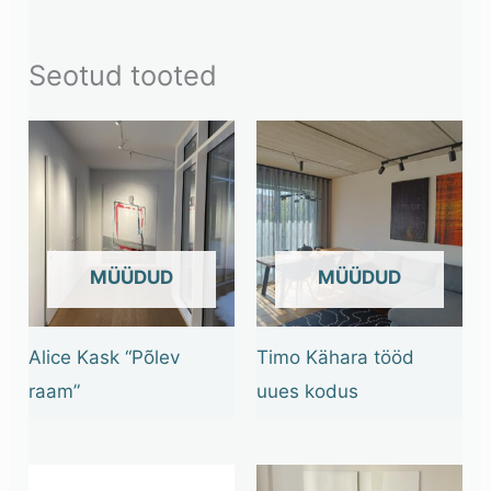
Seotud tooted
OUT OF STOCK
OUT OF STOCK
Alice Kask “Põlev
Timo Kähara tööd
raam”
uues kodus