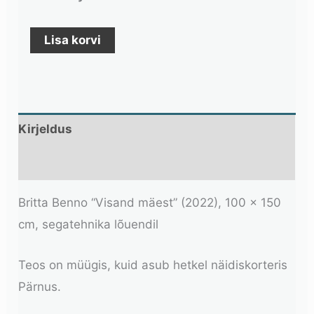
Lisa korvi
Kirjeldus
Lisainfo
Britta Benno “Visand mäest” (2022), 100 x 150
cm, segatehnika lõuendil
Teos on müügis, kuid asub hetkel näidiskorteris
Pärnus.