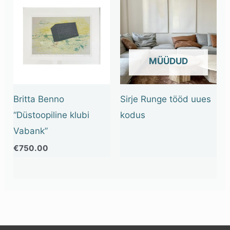
OUT OF STOCK
Britta Benno
Sirje Runge tööd uues
“Düstoopiline klubi
kodus
Vabank”
€
750.00