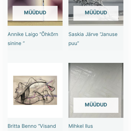
OUT OF STOCK
OUT OF STOCK
Annike Laigo “Õhkõrn
Saskia Järve “Januse
sinine “
puu”
OUT OF STOCK
Britta Benno “Visand
Mihkel Ilus