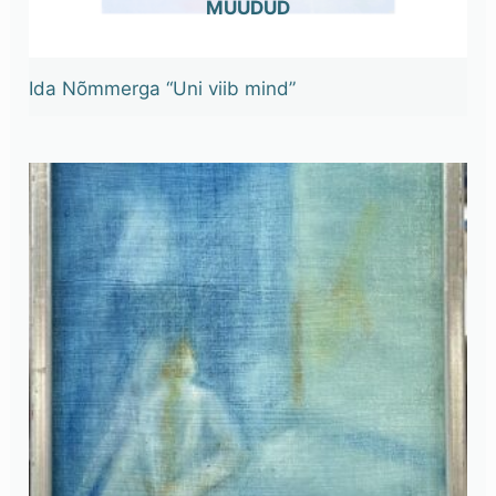
OUT OF STOCK
Ida Nõmmerga “Uni viib mind”