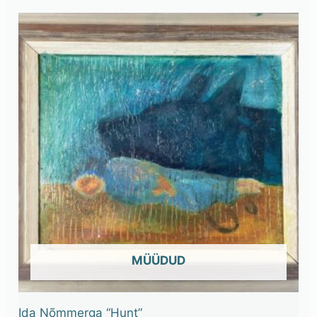
OUT OF STOCK
Ida Nõmmerga “Hunt”