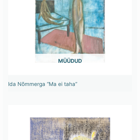
OUT OF STOCK
Ida Nõmmerga “Ma ei taha”