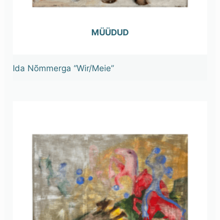
OUT OF STOCK
Ida Nõmmerga “Wir/Meie”