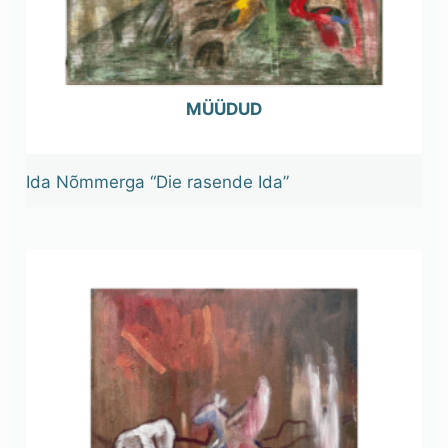
OUT OF STOCK
Ida Nõmmerga “Die rasende Ida”