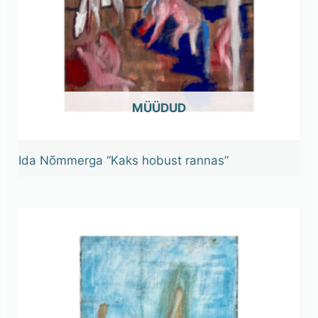
OUT OF STOCK
Ida Nõmmerga “Kaks hobust rannas”