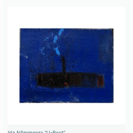
Ida Nõmmerga “U-Boot”