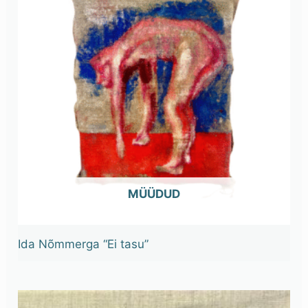
OUT OF STOCK
Ida Nõmmerga “Ei tasu”