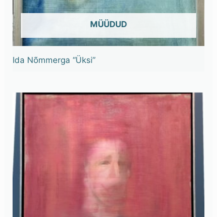
OUT OF STOCK
Ida Nõmmerga “Üksi”