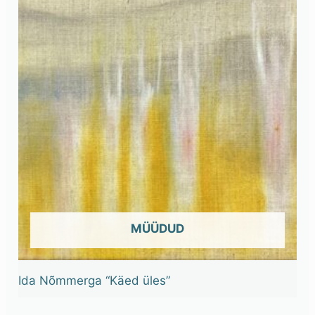
OUT OF STOCK
Ida Nõmmerga “Käed üles”