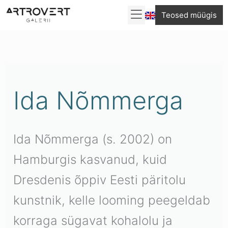
Skip
Teosed müügis
to
Sorditud
content
uusimate
järgi
Ida Nõmmerga
Ida Nõmmerga (s. 2002) on
Hamburgis kasvanud, kuid
Dresdenis õppiv Eesti päritolu
kunstnik, kelle looming peegeldab
korraga sügavat kohalolu ja