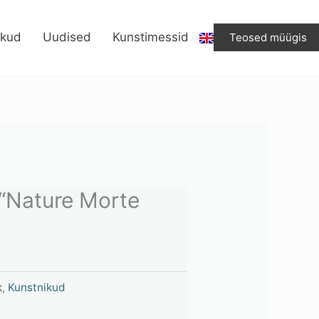
ikud
Uudised
Kunstimessid
Teosed müügis
“Nature Morte
k
,
Kunstnikud