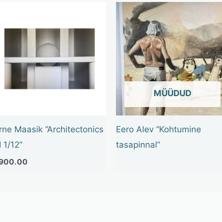
OUT OF STOCK
rne Maasik “Architectonics
Eero Alev “Kohtumine
I 1/12”
tasapinnal”
900.00