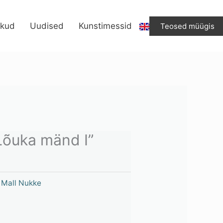
ikud
Uudised
Kunstimessid
Teosed müügis
Lõuka mänd I”
,
Mall Nukke