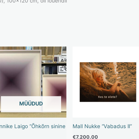
), 100×120 cm, õli lõuendil
OUT OF STOCK
nnike Laigo “Õhkõrn sinine
Mall Nukke “Vabadus II”
€
7,200.00