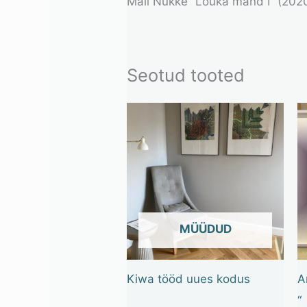
Mall Nukke “Lõuka mänd I” (2020
Seotud tooted
OUT OF STOCK
Kiwa tööd uues kodus
A
“