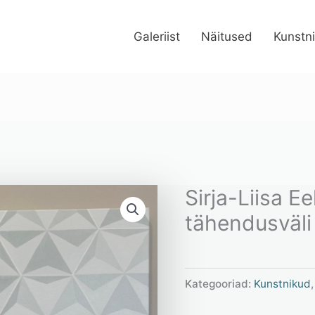
Galeriist
Näitused
Kunstn
Sirja-Liisa E
tähendusväli
Kategooriad:
Kunstnikud