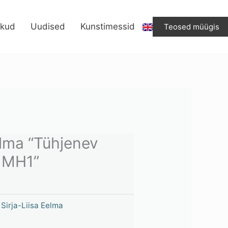
ikud
Uudised
Kunstimessid
Teosed müügis
elma “Tühjenev
 MH1”
,
Sirja-Liisa Eelma