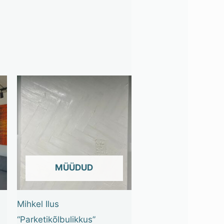
OUT OF STOCK
Mihkel Ilus
“Parketikõlbulikkus”