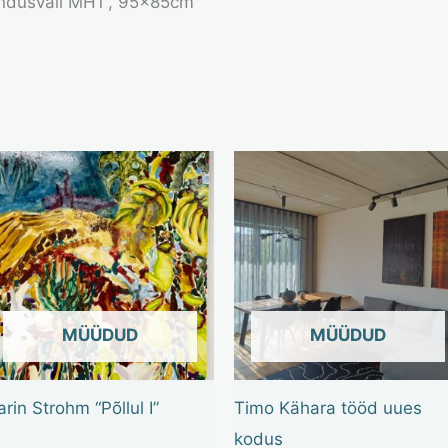
endusväli MH1”, 95x85cm
OUT OF STOCK
OUT OF STOCK
arin Strohm “Põllul I”
Timo Kähara tööd uues
kodus