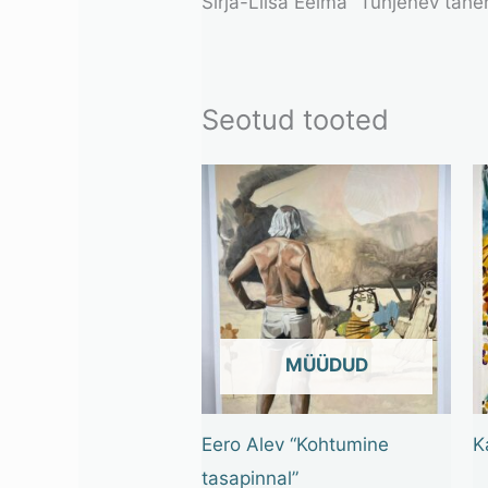
Sirja-Liisa Eelma “Tühjenev täh
Seotud tooted
OUT OF STOCK
Eero Alev “Kohtumine
K
tasapinnal”