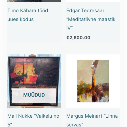
Timo Kähara tööd
Edgar Tedresaar
uues kodus
“Meditatiivne maastik
IV”
€
2,600.00
OUT OF STOCK
Mall Nukke “Vaikelu no
Margus Meinart “Linna
5”
servas”