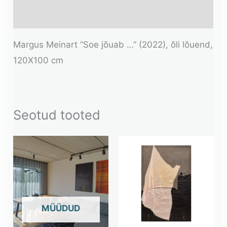
Lisainfo
Margus Meinart “Soe jõuab …” (2022), õli lõuend,
120X100 cm
Seotud tooted
OUT OF STOCK