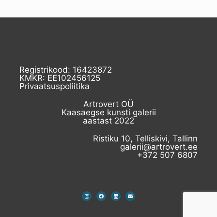
Registrikood: 16423872
KMKR: EE102456125
Privaatsuspoliitika
Artrovert OÜ
Kaasaegse kunsti galerii
aastast 2022
Ristiku 10, Telliskivi, Tallinn
galerii@artrovert.ee
+372 507 6807​
I
F
L
E
n
a
i
n
s
c
n
v
t
e
k
e
a
b
e
l
g
o
d
o
r
o
i
p