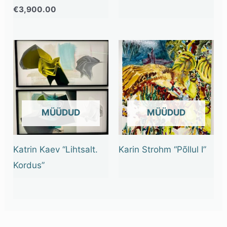
€
3,900.00
OUT OF STOCK
OUT OF STOCK
Katrin Kaev “Lihtsalt.
Karin Strohm “Põllul I”
Kordus”