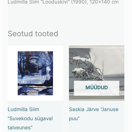
Ludmilla Siim “Looduskivi” (1990), 120×140 cm
Seotud tooted
OUT OF STOCK
Ludmilla Siim
Saskia Järve “Januse
“Suvekodu sügaval
puu”
talveunes”