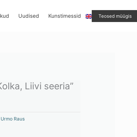
"Kolka,
Liivi
ikud
Uudised
Kunstimessid
Teosed müügis
seeria"
kogus
lka, Liivi seeria”
,
Urmo Raus