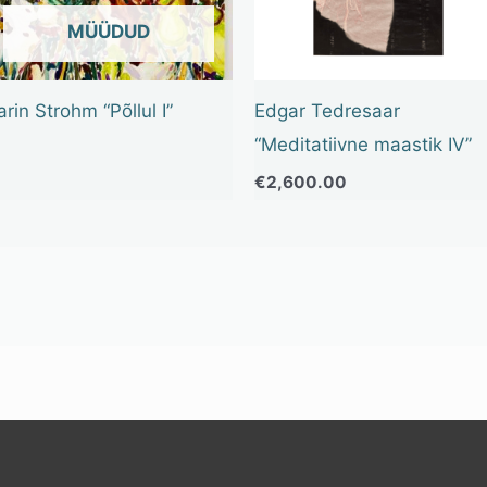
OUT OF STOCK
arin Strohm “Põllul I”
Edgar Tedresaar
“Meditatiivne maastik IV”
€
2,600.00