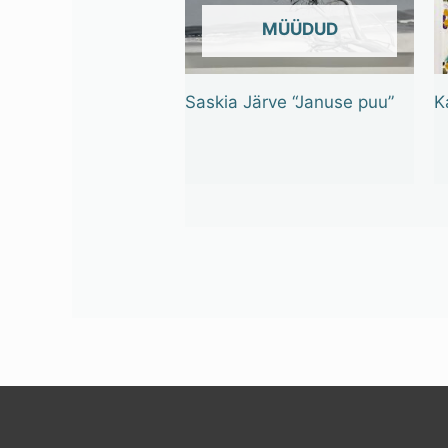
OUT OF STOCK
Saskia Järve “Januse puu”
K