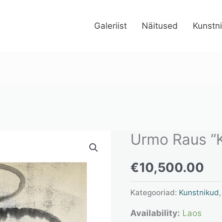
Galeriist
Näitused
Kunstn
Urmo Raus “Ko
Urmo
Raus
€
10,500.00
"Kolka,
Liivi
Kategooriad:
Kunstnikud
seeria"
Availability:
Laos
kogus