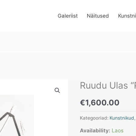
Galeriist
Näitused
Kunstn
Ruudu Ulas “P
Ruudu
Ulas
€
1,600.00
"Pinge
II"
Kategooriad:
Kunstnikud
kogus
Availability:
Laos