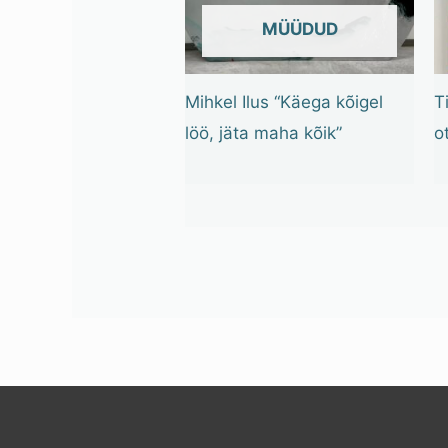
OUT OF STOCK
Mihkel Ilus “Käega kõigel
T
löö, jäta maha kõik”
o