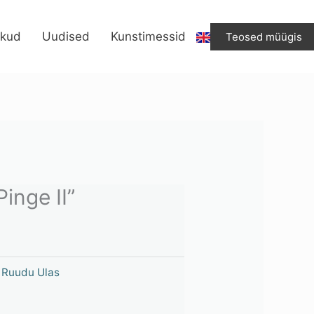
"Pinge
II"
ikud
Uudised
Kunstimessid
Teosed müügis
kogus
inge II”
,
Ruudu Ulas