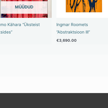
OUT OF STOCK
imo Kähara “Üksteist
Ingmar Roomets
tsides”
“Abstraktsioon III”
€
3,690.00