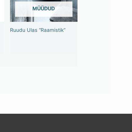
OUT OF STOCK
Ruudu Ulas “Raamistik”