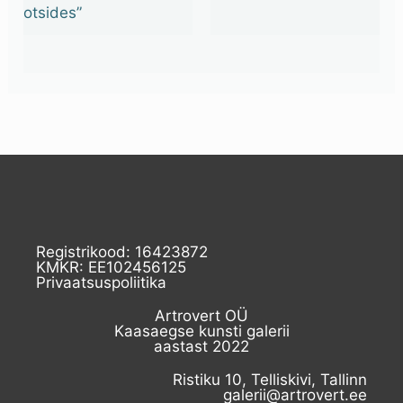
otsides”
Registrikood: 16423872
KMKR: EE102456125
Privaatsuspoliitika
Artrovert OÜ
Kaasaegse kunsti galerii
aastast 2022
Ristiku 10, Telliskivi, Tallinn
galerii@artrovert.ee