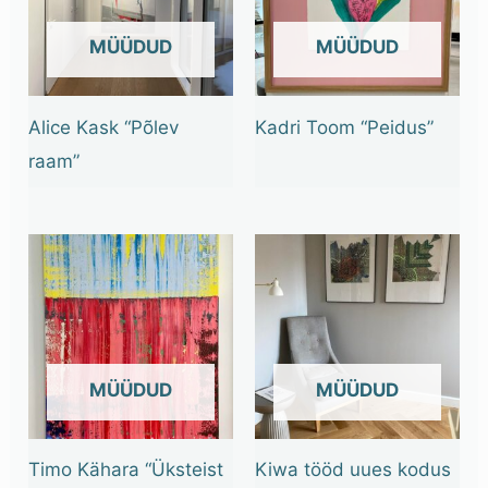
OUT OF STOCK
OUT OF STOCK
Alice Kask “Põlev
Kadri Toom “Peidus”
raam”
OUT OF STOCK
OUT OF STOCK
Timo Kähara “Üksteist
Kiwa tööd uues kodus