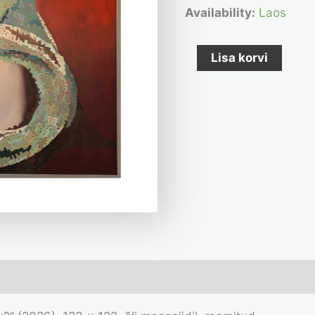
kogus
Availability:
Laos
Lisa korvi