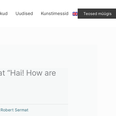
"Hai!
How
ikud
Uudised
Kunstimessid
Teosed müügis
are
you?"
kogus
t “Hai! How are
,
Robert Sermat