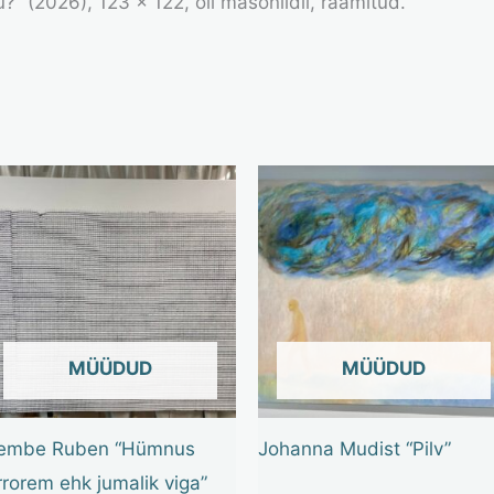
” (2026), 123 x 122, õli masoniidil, raamitud.
OUT OF STOCK
OUT OF STOCK
embe Ruben “Hümnus
Johanna Mudist “Pilv”
rrorem ehk jumalik viga”