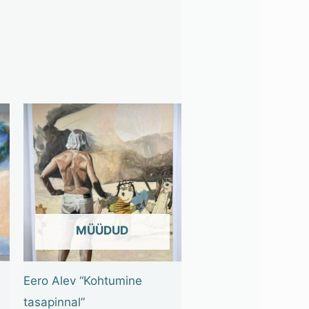
OUT OF STOCK
Eero Alev “Kohtumine
tasapinnal”