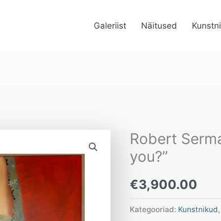
Galeriist
Näitused
Kunstn
Robert Serma
Robert
Sermat
you?”
"Hai!
€
3,900.00
How
are
Kategooriad:
Kunstnikud
you?"