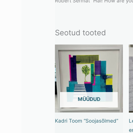
Robert Sermat “Hai! How are you?
Seotud tooted
OUT OF STOCK
Kadri Toom “Soojasõlmed”
L
e