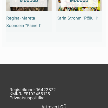
OUT OF STOCK
OUT OF STOCK
Regina-Mareta
Karin Strohm “Põllul I”
Soonsein “Paine I”
Registrikood: 16423872
KMKR: EE102456125
Privaatsuspoliitika
Artrovert OÜ