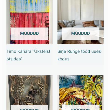
OUT OF STOCK
OUT OF STOCK
Timo Kähara “Üksteist
Sirje Runge tööd uues
otsides”
kodus