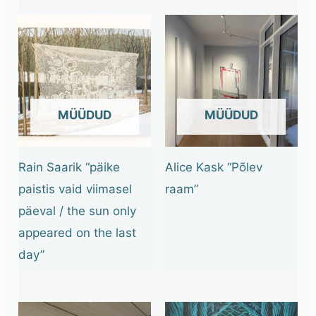
OUT OF STOCK
OUT OF STOCK
Rain Saarik “päike
Alice Kask “Põlev
paistis vaid viimasel
raam”
päeval / the sun only
appeared on the last
day”