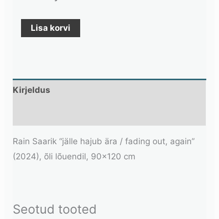
Lisa korvi
Kirjeldus
Lisainfo
Rain Saarik “jälle hajub ära / fading out, again”
(2024), õli lõuendil, 90×120 cm
Seotud tooted