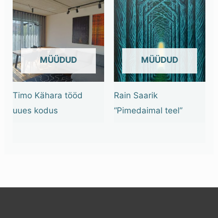
OUT OF STOCK
OUT OF STOCK
Timo Kähara tööd
Rain Saarik
uues kodus
“Pimedaimal teel”