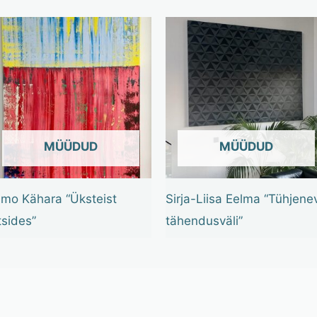
OUT OF STOCK
OUT OF STOCK
imo Kähara “Üksteist
Sirja-Liisa Eelma “Tühjene
tsides”
tähendusväli”