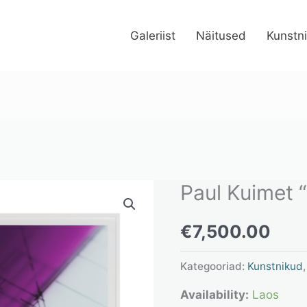
Galeriist
Näitused
Kunstn
Paul Kuimet “
Paul
Kuimet
€
7,500.00
“Suite
3”
Kategooriad:
Kunstnikud
kogus
Availability:
Laos