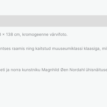
38 × 138 cm, kromogeenne värvifoto.
antses raamis ning kaitstud muuseumiklassi klaasiga, mil
eti ja norra kunstniku Magnhild Øen Nordahl
ühisnäituse