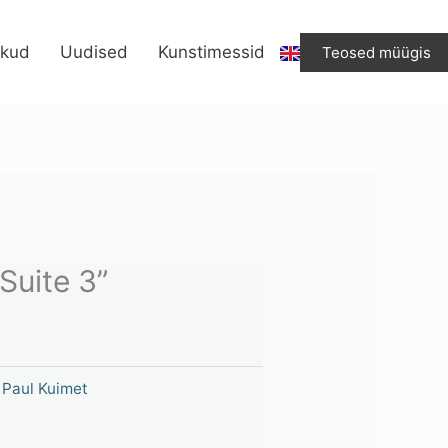
“Suite
3”
ikud
Uudised
Kunstimessid
Teosed müügis
kogus
Suite 3”
,
Paul Kuimet