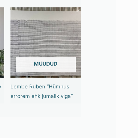
OUT OF STOCK
v
Lembe Ruben “Hümnus
errorem ehk jumalik viga”