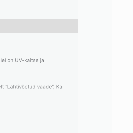
lel on UV-kaitse ja
lt “Lahtivõetud vaade”, Kai