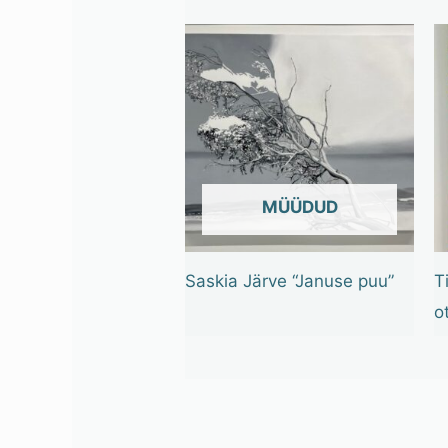
OUT OF STOCK
Saskia Järve “Januse puu”
T
o