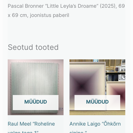
Pascal Bronner “Little Leyla’s Droame” (2025), 69
x 69 cm, joonistus paberil
Seotud tooted
OUT OF STOCK
OUT OF STOCK
Raul Meel “Roheline
Annike Laigo “Õhkõrn
valge taga 1”
sinine “