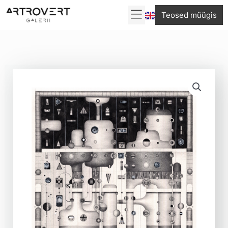
Skip
Teosed müügis
to
content