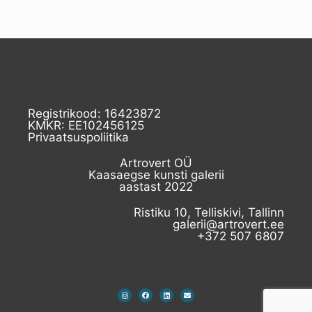
Registrikood: 16423872
KMKR: EE102456125
Privaatsuspoliitika
Artrovert OÜ
Kaasaegse kunsti galerii
aastast 2022
Ristiku 10, Telliskivi, Tallinn
galerii@artrovert.ee
+372 507 6807​
I
F
L
E
n
a
i
n
s
c
n
v
t
e
k
e
a
b
e
l