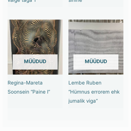
OUT OF STOCK
OUT OF STOCK
Regina-Mareta
Lembe Ruben
Soonsein “Paine I”
“Hümnus errorem ehk
jumalik viga”