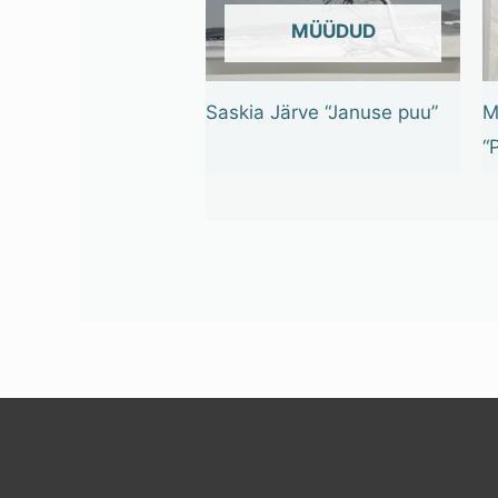
OUT OF STOCK
Saskia Järve “Januse puu”
M
“