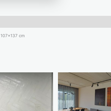
), 107×137 cm