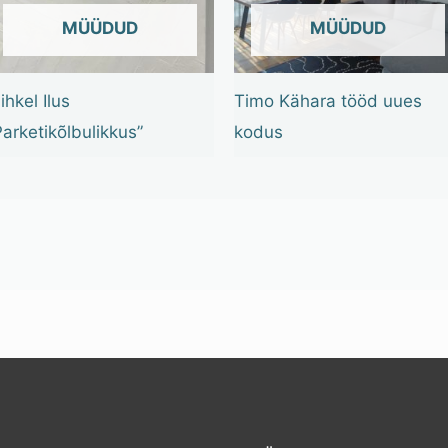
OUT OF STOCK
OUT OF STOCK
ihkel Ilus
Timo Kähara tööd uues
Parketikõlbulikkus”
kodus