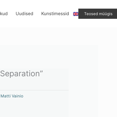
ikud
Uudised
Kunstimessid
Teosed müügis
“Separation”
,
Matti Vainio