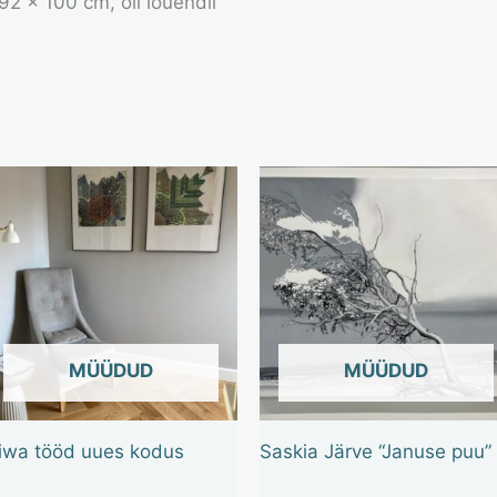
92 x 100 cm, õli lõuendil
OUT OF STOCK
OUT OF STOCK
iwa tööd uues kodus
Saskia Järve “Januse puu”