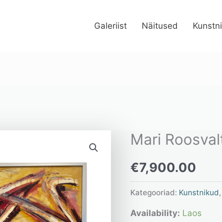
Galeriist
Näitused
Kunstn
Mari Roosvalt
Mari
Roosvalt
€
7,900.00
"Haraline"
kogus
Kategooriad:
Kunstnikud
Availability:
Laos