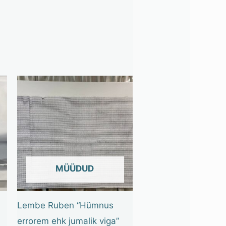
OUT OF STOCK
Lembe Ruben “Hümnus
errorem ehk jumalik viga”