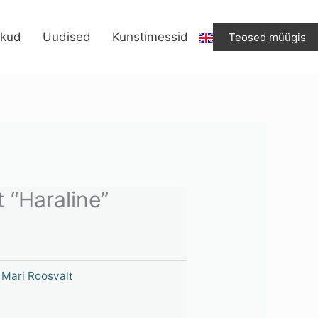
"Haraline"
kogus
ikud
Uudised
Kunstimessid
Teosed müügis
 “Haraline”
,
Mari Roosvalt