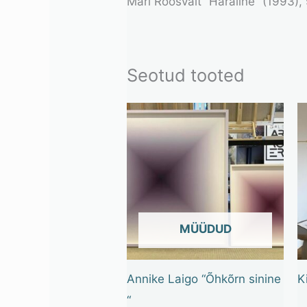
Mari Roosvalt “Haraline” (1993), 
Seotud tooted
OUT OF STOCK
Annike Laigo “Õhkõrn sinine
K
“