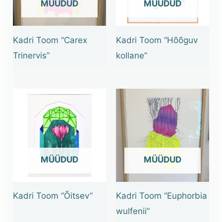
OUT OF STOCK
OUT OF STOCK
Kadri Toom “Carex
Kadri Toom “Hõõguv
Trinervis”
kollane”
OUT OF STOCK
OUT OF STOCK
Kadri Toom “Õitsev”
Kadri Toom “Euphorbia
wulfenii”