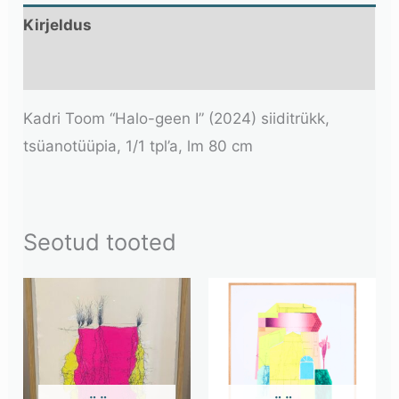
Kirjeldus
Lisainfo
Kadri Toom “Halo-geen I” (2024) siiditrükk,
tsüanotüüpia, 1/1 tpl’a, lm 80 cm
Seotud tooted