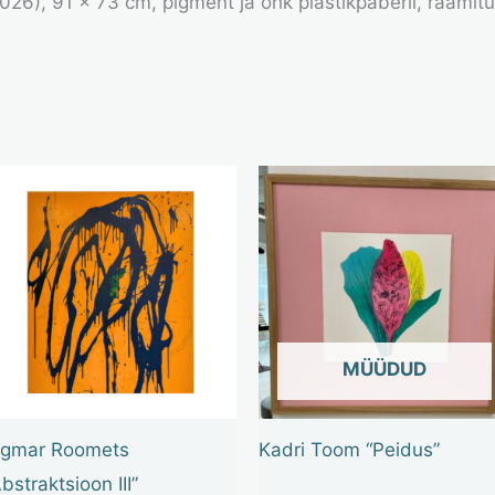
26), 91 x 73 cm, pigment ja õhk plastikpaberil, raamit
OUT OF STOCK
ngmar Roomets
Kadri Toom “Peidus”
Abstraktsioon III”