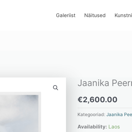
Galeriist
Näitused
Kunstn
Jaanika Peer
Jaanika
Peerna
€
2,600.00
“Aimdus
no
Kategooriad:
Jaanika Pe
9”
Availability:
Laos
kogus