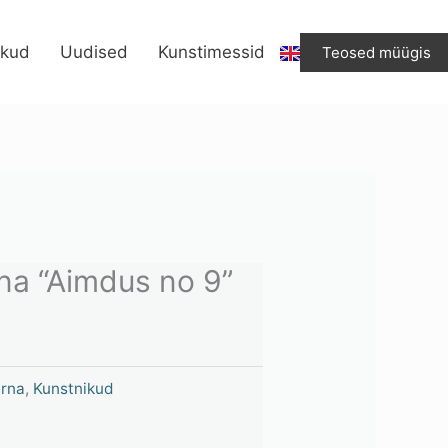
“Aimdus
no
ikud
Uudised
Kunstimessid
Teosed müügis
9”
kogus
na “Aimdus no 9”
erna
,
Kunstnikud