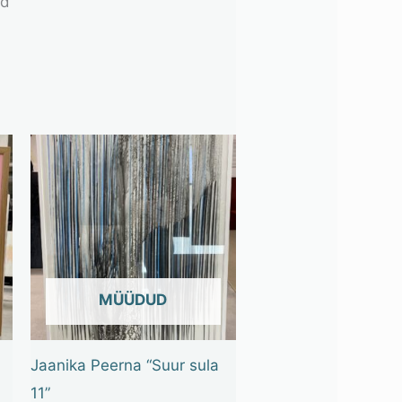
ud
OUT OF STOCK
Jaanika Peerna “Suur sula
11”