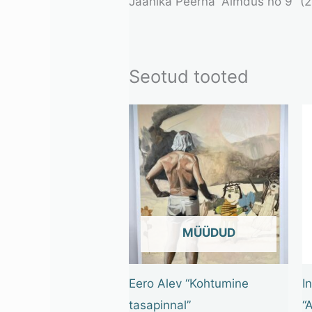
Jaanika Peerna “Aimdus no 9” (20
Seotud tooted
OUT OF STOCK
Eero Alev “Kohtumine
I
tasapinnal”
“