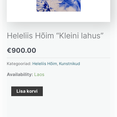
Heleliis Hõim “Kleini lahus”
€
900.00
Kategooriad:
Heleliis Hõim
,
Kunstnikud
Availability:
Laos
Lisa korvi