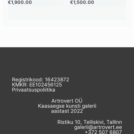
€
1,900.00
€
1,500.00
Registrikood: 16423872
KMKR: EE102456125
Privaatsuspoliitika
Artrovert OÜ
Kaasaegse kunsti galerii
aastast 2022
Ristiku 10, Telliskivi, Tallinn
galerii@artrovert.ee
+372 507 6807​