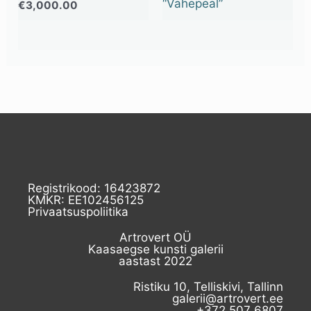
“Vahepeal”
€
3,000.00
Registrikood: 16423872
KMKR: EE102456125
Privaatsuspoliitika
Artrovert OÜ
Kaasaegse kunsti galerii
aastast 2022
Ristiku 10, Telliskivi, Tallinn
galerii@artrovert.ee
+372 507 6807​