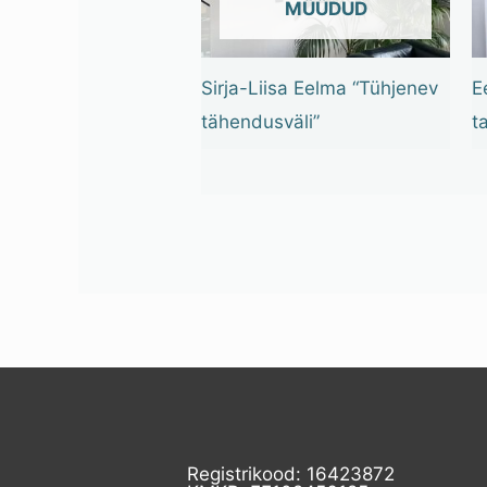
OUT OF STOCK
Sirja-Liisa Eelma “Tühjenev
E
tähendusväli”
t
Registrikood: 16423872