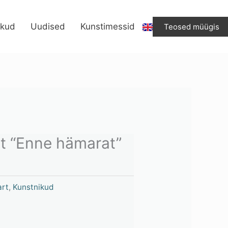
ikud
Uudised
Kunstimessid
Teosed müügis
rt “Enne hämarat”
art
,
Kunstnikud