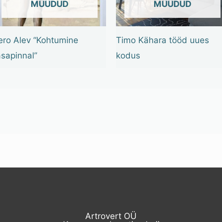
OUT OF STOCK
OUT OF STOCK
ero Alev “Kohtumine
Timo Kähara tööd uues
asapinnal”
kodus
Artrovert OÜ