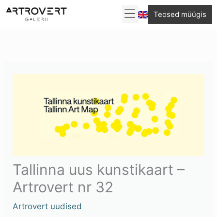
Skip
Teosed müügis
to
content
Tallinna uus kunstikaart –
Artrovert nr 32
Artrovert uudised