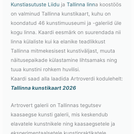
Kunstiasutuste Liidu
ja
Tallinna linn
a koostöös
on valminud Tallinna kunstikaart, kuhu on
koondatud 46 kunstimuuseumi ja -galeriid üle
kogu linna. Kaardi eesmärk on suurendada nii
linna külaliste kui ka elanike teadlikkust
Tallinna mitmekesisest kunstiväljast, muuta
näitusepaikade külastamine lihtsamaks ning
tuua kunstini rohkem huvilisi.
Kaardi saad alla laadida Artroverdi kodulehelt:
Tallinna kunstikaart 2026
Artrovert galerii on Tallinnas tegutsev
kaasaegse kunsti galerii, mis keskendub
elavatele kunstnikele ning kaasaegsetele ja
eksperimentaalsetele kunstipraktikatele.