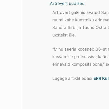
Artrovert uudised
Artrovert galeriis avatud San
ruumi kahe kunstniku erinev
Sandra Sirbi ja Tauno Ostra t
üksteist üle.
“Minu seeria koosneb 36-st m
kasvamise protsessist, kään
erinevaid kompositsioone,” se
Lugege artiklit edasi
ERR Kul