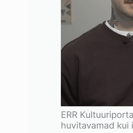
ERR Kultuuriport
huvitavamad kui 