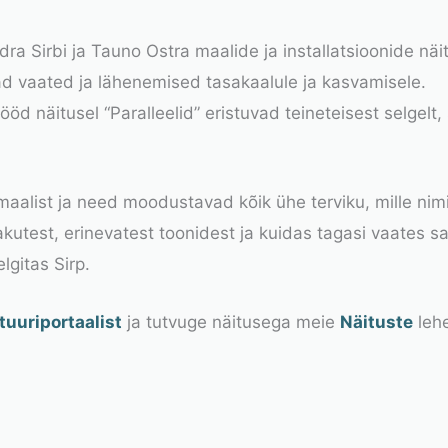
dra Sirbi ja Tauno Ostra maalide ja installatsioonide näi
ad vaated ja lähenemised tasakaalule ja kasvamisele.
ööd näitusel “Paralleelid” eristuvad teineteisest selgelt
aalist ja need moodustavad kõik ühe terviku, mille nimi
akutest, erinevatest toonidest ja kuidas tagasi vaates
lgitas Sirp.
tuuriportaalist
ja tutvuge näitusega meie
Näituste
lehe