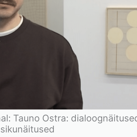
aal: Tauno Ostra: dialoognäituse
isikunäitused