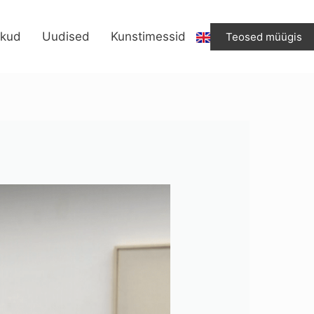
ikud
Uudised
Kunstimessid
Teosed müügis