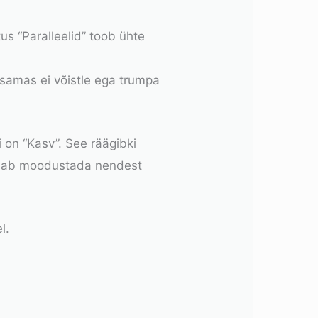
tus “Paralleelid” toob ühte
, samas ei võistle ega trumpa
 on “Kasv”. See räägibki
 saab moodustada nendest
l.