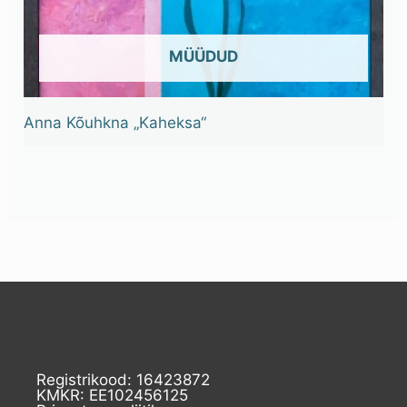
OUT OF STOCK
Anna Kõuhkna „Kaheksa“
Registrikood: 16423872
KMKR: EE102456125