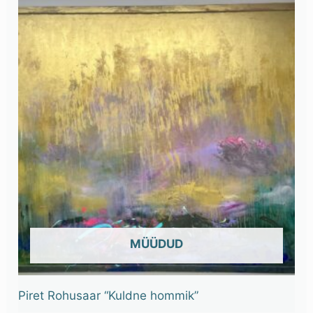
OUT OF STOCK
Piret Rohusaar “Kuldne hommik”