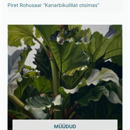
Piret Rohusaar “Kanarbikulillat otsimas”
OUT OF STOCK