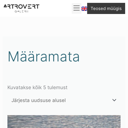
Skip
Teosed müügis
to
Sorditud
content
uusimate
järgi
Määramata
Kuvatakse kõik 5 tulemust