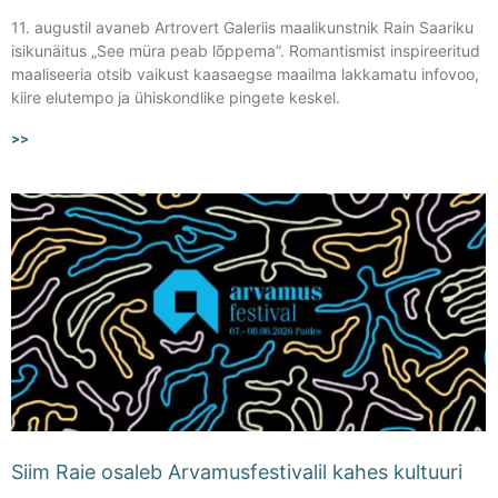
11. augustil avaneb Artrovert Galeriis maalikunstnik Rain Saariku
isikunäitus „See müra peab lõppema”. Romantismist inspireeritud
maaliseeria otsib vaikust kaasaegse maailma lakkamatu infovoo,
kiire elutempo ja ühiskondlike pingete keskel.
>>
Siim Raie osaleb Arvamusfestivalil kahes kultuuri