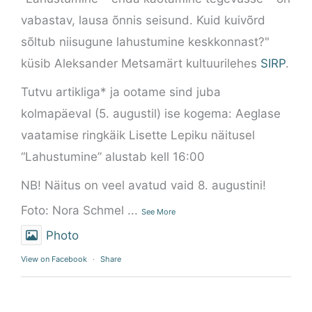
vabastav, lausa õnnis seisund. Kuid kuivõrd
sõltub niisugune lahustumine keskkonnast?"
küsib Aleksander Metsamärt kultuurilehes
SIRP
.
Tutvu artikliga* ja ootame sind juba
kolmapäeval (5. augustil) ise kogema: Aeglase
vaatamise ringkäik Lisette Lepiku näitusel
“Lahustumine” alustab kell 16:00
NB! Näitus on veel avatud vaid 8. augustini!
Foto: Nora Schmel
...
See More
Photo
View on Facebook
·
Share