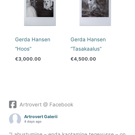
Gerda Hansen
Gerda Hansen
“Hoos”
“Tasakaalus”
€
3,000.00
€
4,500.00
Artrovert @ Facebook
Artrovert Galerii
4 days ago
"Lahustumine – enda kaotamine tegevusse – on