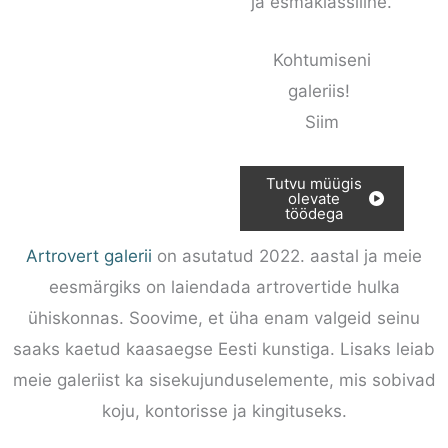
ja esmaklassiline.
Kohtumiseni
galeriis!
Siim
Tutvu müügis
olevate
töödega
Artrovert galerii
on asutatud 2022. aastal ja meie
eesmärgiks on laiendada artrovertide hulka
ühiskonnas. Soovime, et üha enam valgeid seinu
saaks kaetud kaasaegse Eesti kunstiga. Lisaks leiab
meie galeriist ka sisekujunduselemente, mis sobivad
koju, kontorisse ja kingituseks.