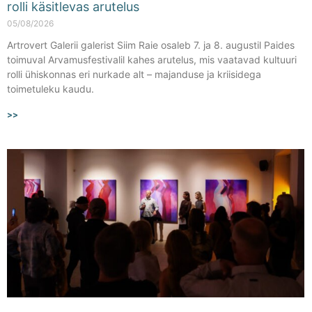
rolli käsitlevas arutelus
05/08/2026
Artrovert Galerii galerist Siim Raie osaleb 7. ja 8. augustil Paides
toimuval Arvamusfestivalil kahes arutelus, mis vaatavad kultuuri
rolli ühiskonnas eri nurkade alt – majanduse ja kriisidega
toimetuleku kaudu.
>>