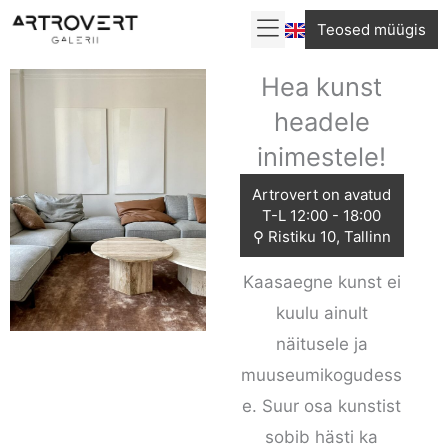
Skip
Teosed müügis
to
content
Hea kunst
headele
inimestele!
Artrovert on avatud
T-L 12:00 - 18:00
⚲ Ristiku 10, Tallinn
Kaasaegne kunst ei
kuulu ainult
näitusele ja
muuseumikogudess
e. Suur osa kunstist
sobib hästi ka