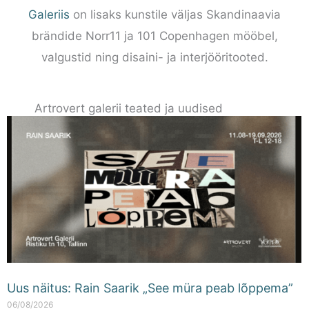
Galeriis
on lisaks kunstile väljas Skandinaavia
brändide Norr11 ja 101 Copenhagen mööbel,
valgustid ning disaini- ja interjööritooted.
Artrovert galerii teated ja uudised
Uus näitus: Rain Saarik „See müra peab lõppema”
06/08/2026